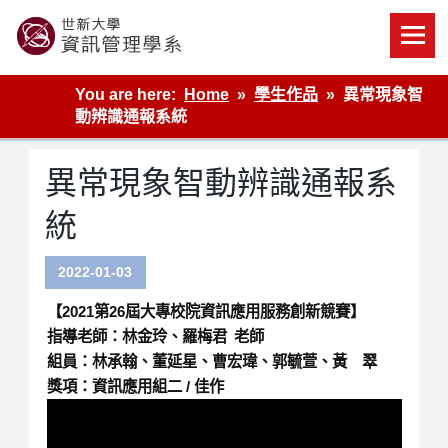
Skip
to
content
世新大學資管系網站
You are here:
Home
學生作品
異常現象智
動辨識通報系統
異常現象智動辨識通報系
統
2022-01-03
【2021第26屆大專校院資訊應用服務創新競賽】
指導老師：林金玲、羅梅君 老師
組員：林承翰、董延星、曹宏瑋、郭毓萱、黃 翠
獎項：資訊應用組二 / 佳作