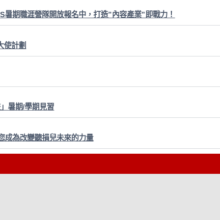
YS暑期職涯營隊開放報名中，打造”內容產業”即戰力！
園大使計劃
畫」暑期/學期見習
您成為改變聽損兒未來的力量