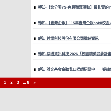
轉知-【北分署YS-免費職涯活動】最扎實的
轉知-【臺灣企銀】115年臺灣企銀hokii校
轉知-哲煜科技股份有限公司職缺資訊
轉知-騏璣資訊科技 2026「校園精英追夢計
轉知-雅文基金會聽覺口語師招募中——邀請
1
2
3
...
8
»