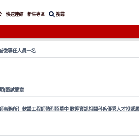
搜尋
於
快速連結
新生專區
誠徵專任人員一名
員類)甄試簡章
 正大聯合會計師事務所】軟體工程師熱烈招募中 歡迎資訊相關科系優秀人才投遞