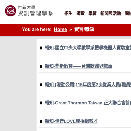
Skip
to
content
招生
師資
學習
新聞與活動
關
世新大學資管系網站
You are here:
Home
實習/職缺
轉知-國立中央大學數學系搜尋機器人實驗室
轉知-鼎新數智——台灣軟體界龍頭
轉知-[港勤公司]115年度第2次從業人員(職
轉知-Grant Thornton Taiwan
轉知-佳音LOVE聯播網徵才