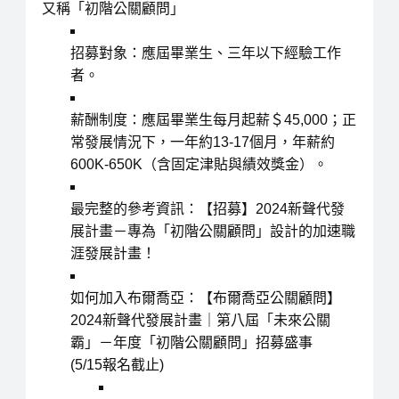
又稱「初階公關顧問」
招募對象
：應屆畢業生、三年以下經驗工作
者。
薪酬制度
：應屆畢業生每月起薪
＄45,000
；正
常發展情況下，一年約13-17個月，年薪約
600K-650K
（含固定津貼與績效獎金）。
最完整的參考資訊
：【招募】2024新聲代發
展計畫－專為「初階公關顧問」設計的加速職
涯發展計畫！
如何加入布爾喬亞
：【布爾喬亞公關顧問】
2024新聲代發展計畫｜第八屆「未來公關
霸」－年度「初階公關顧問」招募盛事
(5/15報名截止)