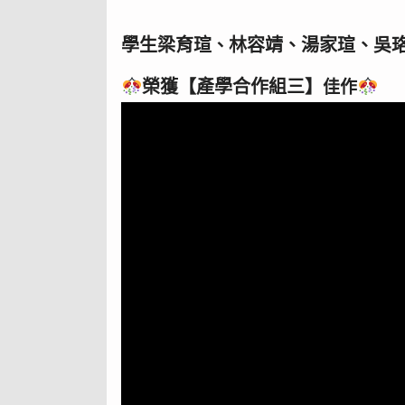
學生梁育瑄
林容靖、湯家瑄、吳珞
、
榮獲
【產學合作組三】
佳作