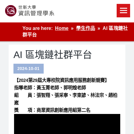
Skip
to
content
世新大學資管系網站
You are here:
Home
學生作品
AI 區塊鏈社
群平台
AI 區塊鏈社群平台
2024-10-01
【2024第29屆大專校院資訊應用服務創新競賽】
指導老師：黃玉菁老師、郭明煌老師
組 員：張智翔、張采寧、李東諺、林法宗、趙柏
崴
獎 項：商業資訊創新應用組第二名