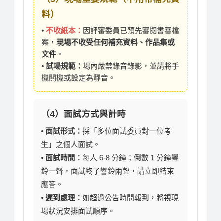
料）
•
不收紙本：
因評審委員已預先審閱書審檔
案，
現場不收受任何補充資料、作品集或
文件
。
•
試場規範：
場內嚴禁錄音錄影，並請將手
機關機或設定為靜音。
（4）面試方式與計時
•
面試形式：
採「多位面試委員對一位考
生」之個人面試。
•
面試時間：
每人 6-8 分鐘；倒數 1 分鐘響
鈴一聲，面試終了響鈴兩聲，請立即結束
應答。
•
遲到處理：
如超過公告時間報到，將視現
場狀況安排面試順序。