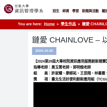
Skip
to
content
招生
師資
學習
新聞與活動
關
世新大學資管系網站
You are here:
Home
學生作品
鏈愛 CHAIN
鏈愛 CHAINLOVE
2024-10-02
【2024第29屆大專校院資訊應用服務創新競賽
指導老師：黃玉菁老師、郭明煌老師
組 員：許家耀、廖經祐、王昱翔、林書霆
獎 項：臺北生活好便利創新應用組（TCGI