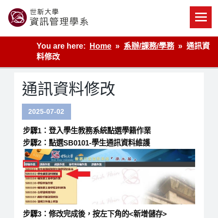
Skip
to
content
世新大學資管系網站
You are here:
Home
系辦/課務/學務
通訊資
料修改
通訊資料修改
2025-07-02
步驟1：登入學生教務系統點選學籍作業
步驟2：點選SB0101-學生通訊資料維護
步驟3：修改完成後，按左下角的<新增儲存>