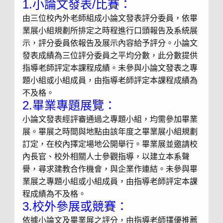
1.小論文發表/比賽：
由三位校內外老師組成小論文發表評分委員，依畢
業展小組規劃所排定之時程進行口頭報告及系統展
示，評分委員依報告及展示內容給予評分。小論文
發表成績為三位評分委員之平均分數，此分數提供
指導老師評定本課程成績。未參與小論文發表之專
題小組或小組成員，由指導老師評定本課程成績為
不及格。
2.畢業專題展覽：
小論文發表經評審通過之專題小組，均需參加畢業
展。畢展之時間與地點由該年度之畢業展小組規劃
訂定，在校內擇定場地公開舉行。畢業展並邀請校
內長官、校外相關人士參觀指導，以建立本系聲
譽，尋求建教合作機會，與企業作連結。未參與畢
業展之專題小組或小組成員，由指導老師評定本課
程成績為不及格。
3.校外參展或競賽：
依據小論文及畢業展之評分，由指導老師擇優推薦