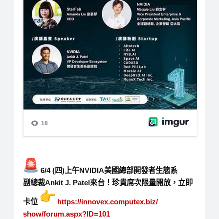
6/4 (
四
)
上午
NVIDIA
美國總部開發者生態系
副總裁
Ankit J. Patel
來台！珍貴席次限量開放，立即
卡位
https://innovex.computex.biz/
show/forum.aspx?ID=101