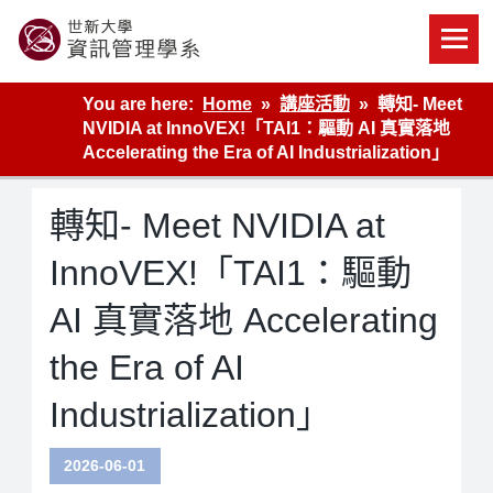
Skip
to
content
世新大學資管系網站
You are here:
Home
講座活動
轉知- Meet
NVIDIA at InnoVEX!「TAI1：驅動 AI 真實落地
Accelerating the Era of AI Industrialization」
轉知- Meet NVIDIA at
InnoVEX!「TAI1：驅動
AI 真實落地 Accelerating
the Era of AI
Industrialization」
2026-06-01