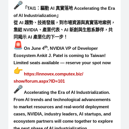
「
TAI1
：驅動
AI
真實落地
Accelerating the Era
of AI Industrialization
」
從
AI
趨勢、技術發展，到市場資源與真實落地案例，
集結
NVIDIA
、產業代表、
AI
新創與生態系夥伴，共
同揭示
AI
產業化的下一步！
th
On June 4
, NVIDIA VP of Developer
Ecosystem Ankit J. Patel is coming to Taiwan!
Limited seats available — reserve your spot now
https://innovex.computex.biz/
show/forum.aspx?ID=101
Accelerating the Era of AI Industrialization.
From AI trends and technological advancements
to market resources and real-world deployment
cases, NVIDIA, industry leaders, AI startups, and
ecosystem partners will come together to explore
the next phase of AI industrialization.