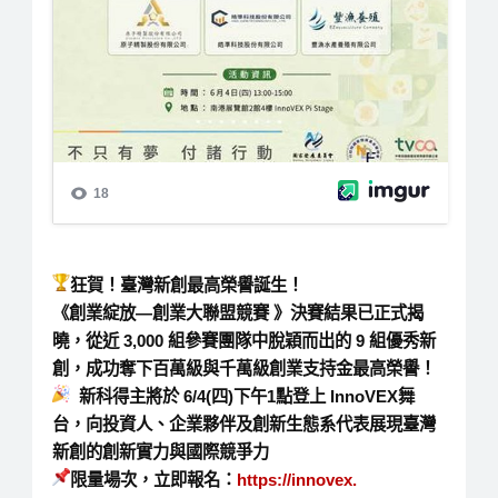
狂賀！臺灣新創最高榮譽誕生！
《
創業綻放
—
創業大聯盟競賽
》決賽結果已正式揭
曉，從近
3,000
組參賽團隊中脫穎而出的
9
組優秀新
創，成功奪下百萬級與千萬級創業支持金最高榮譽！
新科得主將於
6/4(
四
)
下午
1
點登上
InnoVEX
舞
台，向投資人、
企業夥伴及創新生態系代表展現臺灣
新創的創新實力與國際競爭力
限量場次，立即報名：
https://innovex.