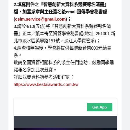
2.填寫附件之『智慧創新大賞科系競賽報名清冊』
檔，加蓋系章與主任簽名後email回傳學會秘書處
(
csim.service@gmail.com
)；
3.請於4/10(五)前將『智慧創新大賞科系競賽報名清
冊』正本／紙本寄至資管學會秘書處(地址: 251301 新
北市淡水區英專路151號，淡江大學資管系)；
4.經查核無誤後，學會將提供每隊新台幣800元給貴
系。
敬請全國資管相關科系的系主任們協助，鼓勵同學踴
躍報名參加此次競賽。
詳細競賽資料請參考活動官網：
https://www.bestaiawards.com.tw/