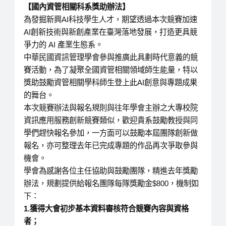
【
國內資管相關科系獎助辦法
】
為發掘新興AI科技學生人才，期望透過本次競賽加速
AI創新技術與新創產業在臺灣落地發展，打造更具競
爭力的 AI 產業生態系。
中華民國資訊管理學會參與推廣此具劃時代意義的競
賽活動，為了凝聚全國資管相關領域師生能量，特以
獎助鼓勵資管相關學科師生登上此AI創意與專題成果
的舞台。
本次競賽辦法與報名規則與往年學會主辦之大專校院
資訊應用服務創新競賽類似，歡迎貴系鼓勵教授與同
學們趕快報名參加，一方面可以鼓勵本屆團隊創新做
報名，亦可整理去年已完成專題的作品再次爭取參與
機會。
學會為感謝各位主任協助與鼓勵團隊，精進去年獎勵
辦法，規劃提供給報名團隊每隊獎勵金$800，機制如
下：
1.獲得大會初步基本資料審核符合競賽內容與資格
者；