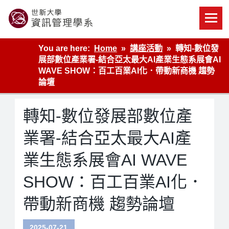
Skip
to
content
世新大學資管系網站
You are here:
Home
講座活動
轉知-數位發
展部數位產業署-結合亞太最大AI產業生態系展會AI
WAVE SHOW：百工百業AI化．帶動新商機 趨勢
論壇
轉知-數位發展部數位產
業署-結合亞太最大AI產
業生態系展會AI WAVE
SHOW：百工百業AI化．
帶動新商機 趨勢論壇
2025-07-21