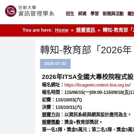
Skip
to
content
招生
師資
學習
新聞與活動
關
世新大學資管系網站
You are here:
Home
競賽資訊
轉知-教育部「
轉知-教育部「2026
2026-07-02
2026
年ITSA全國大專校院程式
報名網址：
https://itsageekcontest.itsa.org.tw/
報名時間：115/06/15(一)09:00-115/09/18(五)17
初賽：115/10/03(六)
決賽：115/10/31(六)
競賽方向
：以資訊系統與網頁設計應用為主。
競賽獎勵
：獎金+教育部獎狀。
第一名1隊，獎金5萬元；第二名1隊，獎金3萬