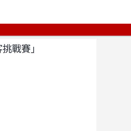
極客挑戰賽」