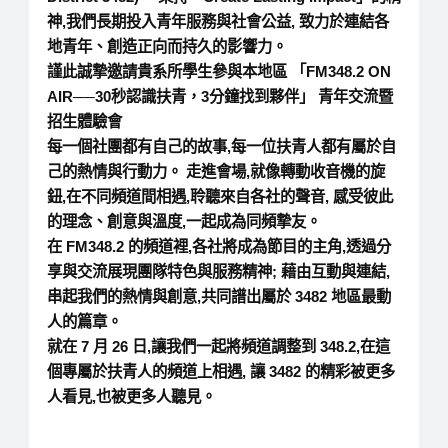
神,我們長期投入青年服務與社會公益, 致力於連結各
地青年、創造正向而持久的影響力。
謹此誠摯邀請貴系所學生參與本地區
「FM348.2 ON
AIR──30秒認識扶青，3分鐘找到夥伴」
青年交流暨
招生體驗會
每一個社團都有自己的故事,
每一位扶青人都有屬於自
己的熱情與行動力。 走進會場,就像轉動收音機的旋
鈕,在不同頻道間相遇,
聆聽來自各社的聲音, 感受彼此
的理念、創意與溫度,一起成為同頻摯友。
在 FM348.2 的頻道裡,各社將成為節目的主角,
透過分
享與交流展現團隊特色與服務精神; 藉由互動與連結,
串起我們的熱情與創意,共同譜出屬於 3482 地區最動
人的篇章。
就在 7 月 26 日,讓我們一起將頻道調整到 348.2,在這
個專屬於扶青人的頻道上相遇, 讓 3482 的精彩被更多
人看見,也被更多人聽見。