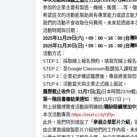
參加的企業主要有製造、機械、販賣…..等，
希望這次的活動能幫助具有專業能力或語言能
我們的活動不會收取任何費用，未來若透過本
活動時間與日期：
2025年11月29日(六)，09：00 ~ 16：00 (台灣
2025年11月30日(日)，09：00 ~ 16：00
(台灣
活動方式：
STEP 1：採取線上報名預約，填寫完線上報名
STEP 2：至Google Classroom點選
STEP 3：企業初步確認履歷後，專員將會與
STEP 4：活動當天與企業正式線上面試。
履歷截止收件日: 11月7日
(五)
日本時間23:59
第一階段書審結果通知
：預計11月17日 (一)
附上就職博覽會活動說明連結(
職缺陸續增加中
本次活動專頁:
https://reurl.cc/qYjRjn
此外，我們特別增設了「
參展企業影片介紹
」
由企業直接錄製影片介紹他們的工作內容、未