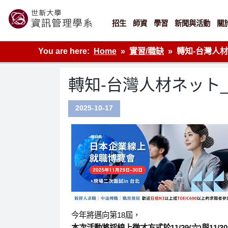
Skip
to
content
招生
師資
學習
新聞與活動
關
世新大學資管系網站
You are here:
Home
實習/職缺
轉知-台灣人
轉知-台灣人材ネット
2025-10-17
今年將邁向第18屆，
本次活動將採
線上徵才
方式
於11/29(六)與11/3