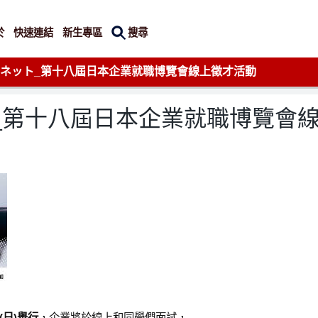
搜尋
於
快速連結
新生專區
材ネット_第十八屆日本企業就職博覽會線上徵才活動
_第十八屆日本企業就職博覽會
0(日)舉行
，企業將於線上和同學們面試，