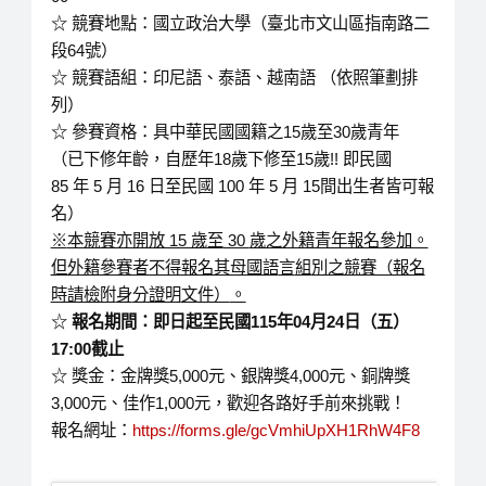
☆ 競賽地點：國立政治大學（臺北市文山區指南路二
段64號）
☆ 競賽語組：印尼語、泰語、越南語 （依照筆劃排
列）
☆ 參賽資格：具中華民國國籍之15歲至30歲青年
（已下修年齡，自歷年18歲下修至15歲!! 即民國
85 年 5 ⽉ 16 ⽇⾄民國 100 年 5 ⽉ 15間出生者皆可報
名）
※
本競賽亦開放 15 歲
⾄
30
歲之外籍青年報名參加。
但外籍參賽者不得報名其母國語
⾔
組
別之競賽（報名
時請檢附
⾝
分證明
⽂
件）
。
☆
報名期間：即日起至民國115年04月24日（五）
17:00截止
☆ 獎金：金牌獎5,000元、銀牌獎4,000元、銅牌獎
3,000元、佳作1,000元，歡迎各路好手前來挑戰！
報名網址：
https://forms.gle/gcVmhiUpXH1RhW4F8