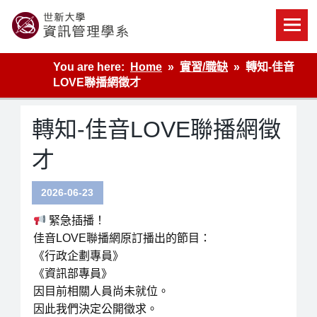
Skip
to
content
世新大學資管系網站
You are here:
Home
實習/職缺
轉知-佳音
LOVE聯播網徵才
轉知-佳音LOVE聯播網徵
才
2026-06-23
緊急插播！
佳音LOVE聯播網原訂播出的節目：
《行政企劃專員》
《資訊部專員》
因目前相關人員尚未就位。
因此我們決定公開徵求。