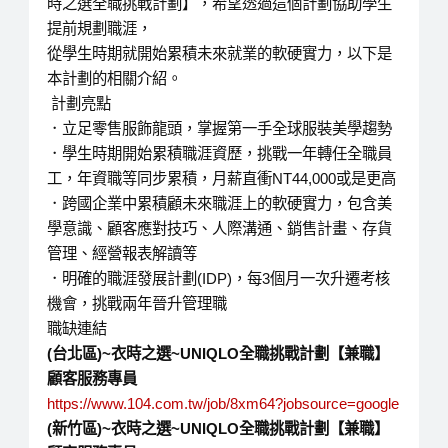
時之選全職挑戰計劃】，希望透過這個計劃協助學生
提前規劃職涯，
從學生時期就開始累積未來就業的軟硬實力，以下是
本計劃的相關介紹。
計劃亮點
．立足零售服飾龍頭，掌握第一手全球服裝美學趨勢
．學生時期開始累積職涯資歷，挑戰一年轉任全職員
工，年資職等同步累積，月薪直衝NT44,000或是更高
．跨國企業中累積顧未來職涯上的軟硬實力，包含美
學意識、顧客應對技巧、人際溝通、銷售計畫、存貨
管理、經營報表解讀等
．明確的職涯發展計劃(IDP)，每3個月一次升遷考核
機會，挑戰兩年晉升管理職
職缺連結
(
台北區
)~
衣時之選
~UNIQLO
全職挑戰計劃【兼職】
顧客服務專員
https://www.104.com.tw/job/8xm64?jobsource=google
(
新竹區)~
衣時之選~UNIQLO
全職挑戰計劃【兼職】