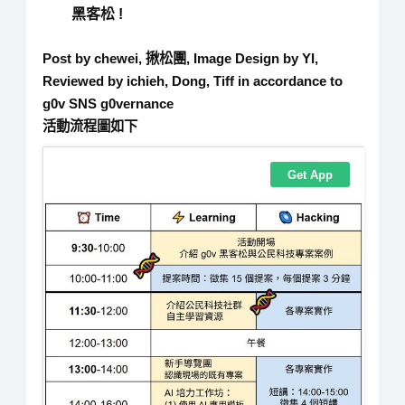
黑客松 !
Post by chewei, 揪松團, Image Design by YI,
Reviewed by ichieh, Dong, Tiff in accordance to
g0v SNS g0vernance
活動流程圖如下