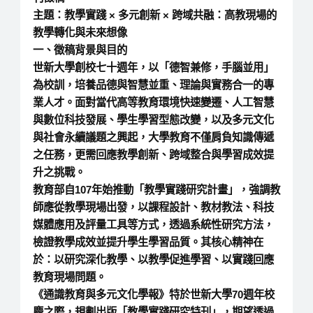
主題：
教學實踐 × 多元創新 × 跨域共融：高教現場的
教學轉化與未來想像
一、徵稿背景與目的
世新大學創校七十週年，以「德智兼修，手腦並用」
為校訓，培養品德與智慧並重、理論與實務合一的專
業人才。面對當代高等教育環境快速變遷、人工智慧
與數位科技發展、學生學習型態改變，以及多元文化
與社會永續議題之興起，大學教育不僅肩負知識傳遞
之任務，更需回應教學創新、跨域整合與學習成效提
升之挑戰。
教育部自107年始推動「教學實踐研究計畫」，強調教
師應從教學現場出發，以課程設計、教材教法、科技
媒體應用及評量工具等方式，透過系統性研究方法，
檢證教學成效並提升學生學習品質。其核心精神在
於：以研究深化教學、以教學促進學習、以實踐回應
教育現場問題。
《通識教育與多元文化學報》特於世新大學70週年校
慶之際，規劃出版「教學實踐研究特刊」，期望透過