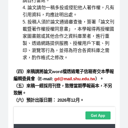
請自行留底。
論文請勿一稿多投或侵犯他人著作權，凡有
引用資料，均應註明出處。
投稿人須於論文通過審查後，簽署「論文刊
載暨著作權授權同意書」，本學報得再授權國
家圖書館或其他合作之資料庫業者，進行重
製、透過網路提供服務、授權用戶下載、列
印、瀏覽等行為，並得為符合各資料庫之需
求，酌作格式之修改。
（四）來稿請將論文word檔透過電子信箱寄交本學報
編輯委員會（E-mail:
gd@mail.shu.edu.tw
）。
（五）來稿一經採用刊登，致贈當期學報兩本，不另
致酬。
（六）預計出版日期： 2026年12月。