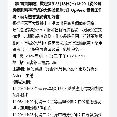
【圖書資訊處】歡迎參加3月18日(三)13:20【從公關
應變到精準行銷的大數據超能力】OpView 實戰工作
坊，就有機會獲得實用好書
想從千萬筆大數據中，提煉出具商業價值的洞察
嗎? 透過實戰分享，拆解社群行銷戰場，模擬沉浸式
情境，以通路品牌為例，化身品牌公關、行銷策略規
劃師、市場分析師，從商業場景進行數據觀察，想申
請實習、了解業界實戰必看。歡迎報名 ~
時 間
:
2026年3月18日(三)下午13:20-15:00
地 點
:
圖書館二樓展示區
主講者
:
意藍資訊 數據分析師Cindy、市場分析師
Aster 主講
*
議程大綱:
13:20~14:05 OpView基礎介紹、整體應用情境和對應
功能概述
14:05~14:20 情境一：主導品牌公關：在公關危機現
場，運用數據精準止血
14:20~14:35 情境二：化身市場分析師：在競爭激烈