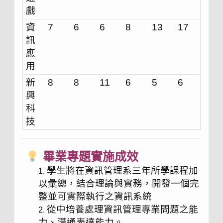
戲
資
7
6
6
8
13
17
訊
應
用
新
8
8
11
6
5
6
興
科
技
畢業專題實施成效
學生將在資訊管理系三年所學課程加
以彙總，結合理論與實務，開發一個完
整並可實際執行之資訊系統
從中培養處理資訊管理專業問題之能
力、溝通表達能力。