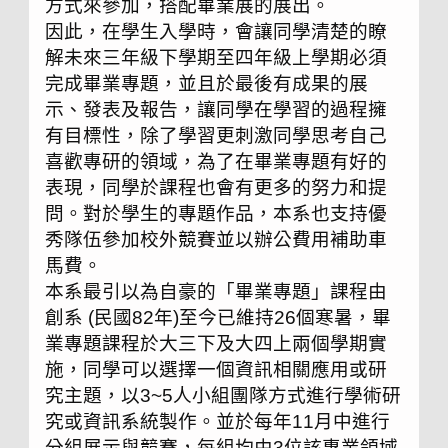
方式來參加，搭配畢業展的展出。
因此，在學生入學時，會讓同學清楚的瞭
解未來三年級下學期至四年級上學期必須
完成畢業專題，並且於最後有成果的展
示、發表及報告，讓同學在學習的過程擁
有目標性，除了學習更刺激同學思考自己
喜歡專研的領域，為了在畢業專題有好的
表現，同學於課程也會有更多的努力和提
問。對於學生的專題作品，本系也支持優
秀隊伍參加校外競賽並以辦公費用補助車
馬費。
本系最引以為自豪的「畢業專題」課程由
創系 (民國82年)至今已維持26個寒暑，畢
業專題課程於大三下及大四上兩個學期實
施，同學可以選擇一個資訊相關應用或研
究主題，以3~5人小組團隊方式進行學術研
究或資訊系統製作。並於每年11月中進行
分組展示與競賽，每組均由3位該專業領域