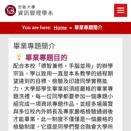
Skip
to
content
世新大學資管系網站
You are here:
Home
畢業專題簡介
畢業專題簡介
畢業專題目的
配合本校「德智兼修，手腦並用」的辦學
宗旨，學以致用一直是本系教學的過程期
望達到的目標、檢驗及印證同學實務能
力，大學部學生畢業前須經嚴格的畢業專
題洗禮，每一位同學都要參加一個專題小
組完成一項資訊專題作品，並經多場展覽
與多位校內外師長及專家嚴格檢驗通過後
才能畢業。此一制度不僅僅是一個嚴格的
檢驗制度，它還是同學們整合融會大學所