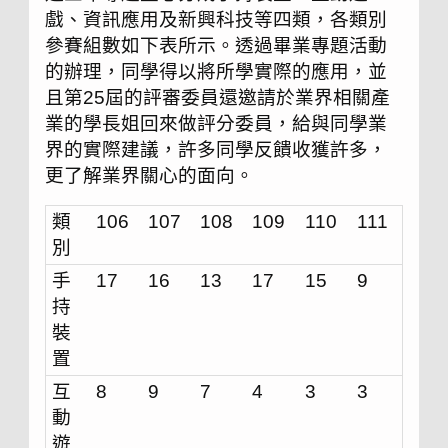
戲、資訊應用及新興科技等四類，各類別
參賽組數如下表所示。透過畢業專題活動
的辦理，同學得以將所學實際的應用，並
且第25屆的評審委員還邀請於業界相關產
業的學長姐回來做評分委員，給與同學業
界的實際建議，許多同學反饋收獲許多，
更了解業界關心的面向。
類
106
107
108
109
110
111
別
手
17
16
13
17
15
9
持
裝
置
互
8
9
7
4
3
3
動
遊