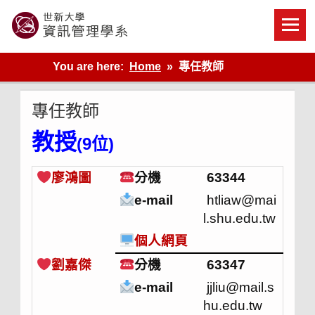
Skip
to
content
世新大學資管系網站
You are here:
Home
專任教師
專任教師
教授
(9位)
廖鴻圖
分機
63344
e-mail
htliaw@mai
l.shu.edu.tw
個人網頁
劉嘉傑
分機
63347
e-mail
jjliu@mail.s
hu.edu.tw