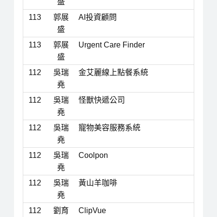
盛
113
郭展
AI投資顧問
盛
113
郭展
Urgent Care Finder
盛
112
吳瑞
金艾麗線上點餐系統
堯
112
吳瑞
怪獸快遞公司
堯
112
吳瑞
寵物美容服務系統
堯
112
吳瑞
Coolpon
堯
112
吳瑞
黃山羊咖啡
堯
112
劉育
ClipVue