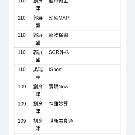
110
劉育
股市偷金
津
110
郭展
幼幼MAP
盛
110
郭展
寵物保姆
盛
110
郭展
SCR外送
盛
110
吳瑞
iSport
堯
109
劉育
賣購Now
津
109
劉育
神雞妙算
津
109
劉育
世新美食通
津