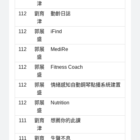
津
112
劉育
動齡日誌
津
112
郭展
iFind
盛
112
郭展
MediRe
盛
112
郭展
Fitness Coach
盛
112
郭展
情緒感知自動鋼琴點播系統建置
盛
112
郭展
Nutrition
盛
111
劉育
想薦你的此課
津
111
劉育
生聲不息