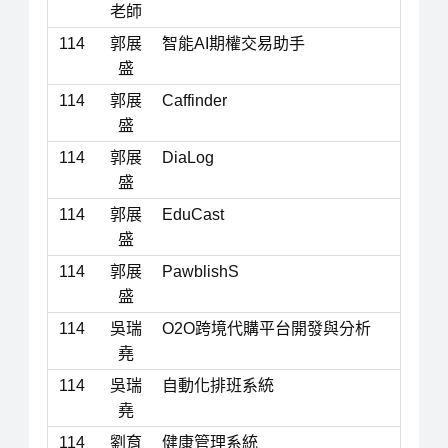
老師
114
郭展
智能AI期權交易助手
盛
114
郭展
Caffinder
盛
114
郭展
DiaLog
盛
114
郭展
EduCast
盛
114
郭展
PawblishS
盛
114
吳瑞
O2O跨境代購平台開發與分析
堯
114
吳瑞
自動化排班系統
堯
114
劉育
健康管理系統