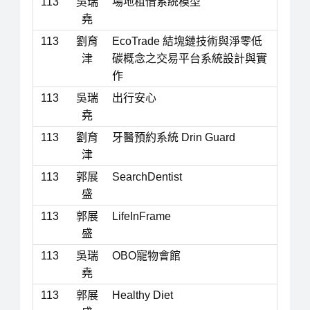
113
吳瑞
場地租借系統模型
堯
113
劉育
EcoTrade 結塊鏈技術與淨零低
津
碳概念之交易平台系統設計與實
作
113
吳瑞
出行安心
堯
113
劉育
牙醫預約系統 Drin Guard
津
113
郭展
SearchDentist
盛
113
郭展
LifeInFrame
盛
113
吳瑞
OBO寵物會館
堯
113
郭展
Healthy Diet