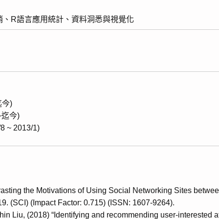
銷、R語言應用統計、資料洞悉與視覺化
迄今)
~迄今)
 2013/1)
asting the Motivations of Using Social Networking Sites betwe
19. (SCI) (Impact Factor: 0.715) (ISSN: 1607-9264).
 Liu, (2018) “Identifying and recommending user-interested attr