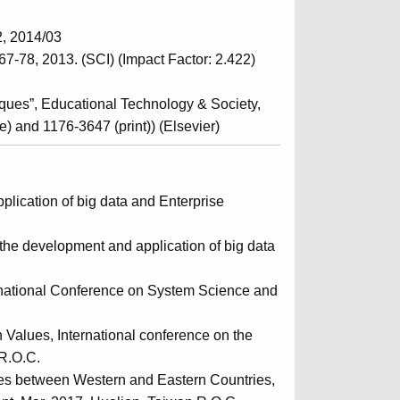
2014/03
-78, 2013. (SCI) (Impact Factor: 2.422)
ques”, Educational Technology & Society,
) and 1176-3647 (print)) (Elsevier)
ion of big data and Enterprise
opment and application of big data
ernational Conference on System Science and
 Values, International conference on the
 R.O.C.
tes between Western and Eastern Countries,