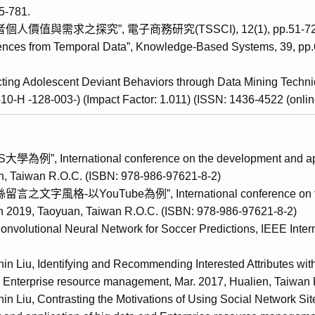
5-781.
與需求之探究”, 電子商務研究(TSSCI), 12(1), pp.51-72, 
ences from Temporal Data”, Knowledge-Based Systems, 39, pp.67
cting Adolescent Deviant Behaviors through Data Mining Techni
0-H -128-003-) (Impact Factor: 1.011) (ISSN: 1436-4522 (online
ernational conference on the development and applicat
, Taiwan R.O.C. (ISBN: 978-986-97621-8-2)
YouTube為例”, International conference on the devel
h 2019, Taoyuan, Taiwan R.O.C. (ISBN: 978-986-97621-8-2)
 Convolutional Neural Network for Soccer Predictions, IEEE Int
 Liu, Identifying and Recommending Interested Attributes with
d Enterprise resource management, Mar. 2017, Hualien, Taiwan
n Liu, Contrasting the Motivations of Using Social Network Si