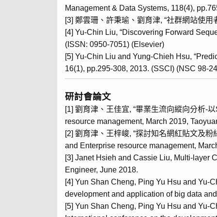
Management & Data Systems, 118(4), pp.76
[3] 鄭雲珊、許秉瑜、劉育津, “社群網站使用者個人價值
[4] Yu-Chin Liu, “Discovering Forward Sequ
(ISSN: 0950-7051) (Elsevier)
[5] Yu-Chin Liu and Yung-Chieh Hsu, “Predi
16(1), pp.295-308, 2013. (SSCI) (NSC 98-241
研討會論文
[1] 劉育津、王佳宜, “畢業生流向縱向分析-以S大學為例”, Int
resource management, March 2019, Taoyuan
[2] 劉育津、王梓峻, “探討知名網紅貼文及粉絲留言之文字風格-以
and Enterprise resource management, Marc
[3] Janet Hsieh and Cassie Liu, Multi-layer
Engineer, June 2018.
[4] Yun Shan Cheng, Ping Yu Hsu and Yu-Chin
development and application of big data an
[5] Yun Shan Cheng, Ping Yu Hsu and Yu-Chi