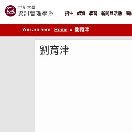
Skip
to
content
招生
師資
學習
新聞與活動
關
世新大學資管系網站
You are here:
Home
劉育津
劉育津