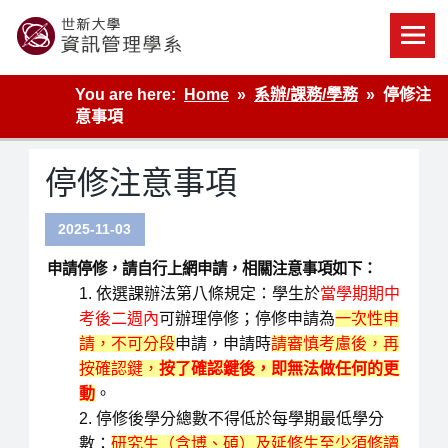
Skip
to
content
世新大學資管系網站
You are here:
Home
系辦/課務/學務
停修注
意事項
停修注意事項
2025-11-03
申請停修，請自行上網申請，相關注意事項如下：
依選課辦法第八條規定：學生於
當學期期中
考後二週內
可辦理停修；停修申請為
一次性申
請，不可分段
申請，申請時
請審慎考慮後，再
按確認鍵，
按了確認鍵後，即無法做任何的更
動
。
停修後學分總數不得低於每學期最低學分
數：
研究生（含博、碩）及延修生至少須修讀