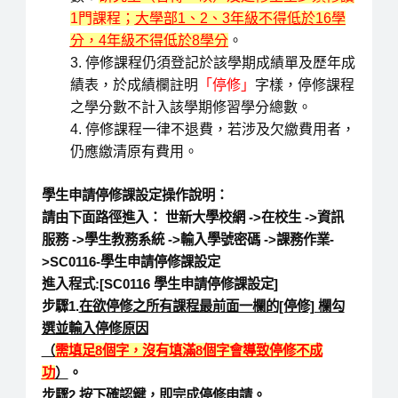
1門課程；
大學部
1、2、3年級不得低於16學
分，4年級不得低於8學分
。
停修課程仍須登記於該學期成績單及歷年成
績表，於成績欄註明
「停修」
字樣，停修課程
之學分數不計入該學期修習學分總數。
停修課程一律不退費，若涉及欠繳費用者，
仍應繳清原有費用。
學生申請停修課設定操作說明：
請由下面路徑進入： 世新大學校網 ->在校生 ->資訊
服務 ->學生教務系統 ->輸入學號密碼 ->課務作業-
>SC0116-學生申請停修課設定
進入程式:[SC0116 學生申請停修課設定]
步驟1.
在欲停修之所有課程最前面一欄的[停修] 欄勾
選並輸入停修原因
（
需填足
8
個字，沒有填滿
8
個字會導致停修不成
功
）
。
步驟2.按下確認鍵，即完成停修申請。