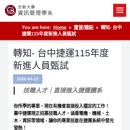
Skip
to
content
世新大學資管系網站
You are here:
Home
實習/職缺
轉知- 台中
捷運115年度新進人員甄試
轉知- 台中捷運115年度
新進人員甄試
2026-04-13
技職人才｜直接進入捷運體系
你所學的專業，現在有機會直接投入穩定的工作！
臺中捷運現正招募技職人才，涵蓋
電機、機械、土
木、資訊
等領域，
讓你的專業技能在捷運系統中發光
發熱！