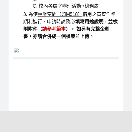
校內各處室辦理活動⭢總務處
為使
專業空間（如M518）
借用之審查作業
順利進行，申請時請務必
填寫用途說明
，並
檢
附附件（
請參考範本
）
。
如另有完整企劃
書，亦請合併成一個檔案並上傳
。