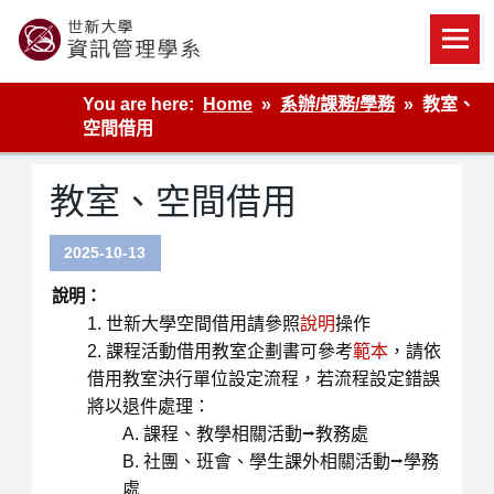
Skip
to
content
世新大學資管系網站
You are here:
Home
系辦/課務/學務
教室、
空間借用
教室、空間借用
2025-10-13
說明：
世新大學空間借用請參照
說明
操作
課程活動借用教室企劃書可參考
範本
，請依
借用教室決行單位設定流程，若流程設定錯誤
將以退件處理：
課程、教學相關活動⭢教務處
社團、班會、學生課外相關活動⭢學務
處