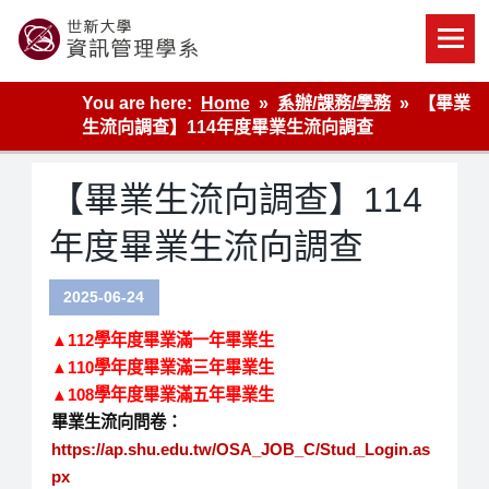
Skip
to
content
世新大學資管系網站
You are here:
Home
系辦/課務/學務
【畢業
生流向調查】114年度畢業生流向調查
【畢業生流向調查】114
年度畢業生流向調查
2025-06-24
▲11
2
學年度
畢業
滿一年
畢業
生
▲1
10
學年度
畢業
滿三年
畢業
生
▲
10
8
學年度
畢業
滿五年
畢業
生
畢業生流向問卷：
https://ap.shu.edu.tw/OSA_JOB_C/Stud_Login.as
px