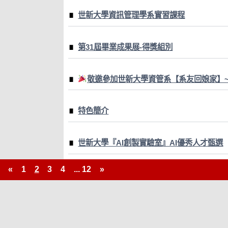
世新大學資訊管理學系實習課程
第31屆畢業成果展-得獎組別
敬邀參加世新大學資管系【系友回娘家】~
特色簡介
世新大學『AI創製實驗室』AI優秀人才甄選
«
1
2
3
4
...
12
»