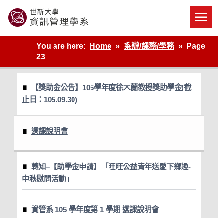
Skip
to
content
世新大學資管系網站
You are here:
Home
系辦/課務/學務
Page
23
【獎助金公告】105學年度徐木蘭教授獎助學金(截
止日：105.09.30)
選課說明會
轉知–【助學金申請】「旺旺公益青年送愛下鄉趣-
中秋慰問活動」
資管系 105 學年度第 1 學期 選課說明會