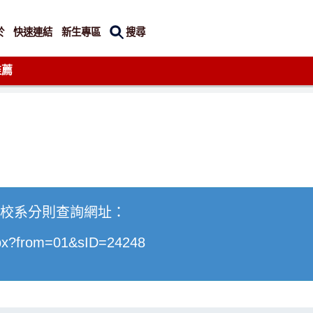
搜尋
於
快速連結
新生專區
推薦
生校系分則查詢網址：
spx?from=01&sID=24248