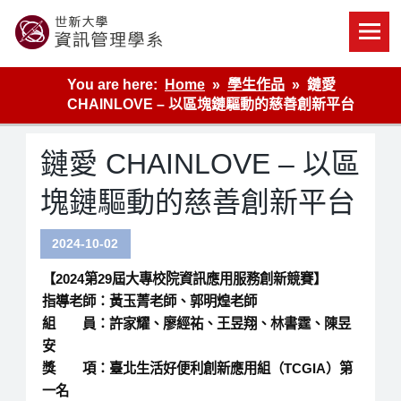
Skip
to
content
世新大學資管系網站
You are here:
Home
學生作品
鏈愛
CHAINLOVE – 以區塊鏈驅動的慈善創新平台
鏈愛 CHAINLOVE – 以區
塊鏈驅動的慈善創新平台
2024-10-02
【2024第29屆大專校院資訊應用服務創新競賽】
指導老師：黃玉菁老師、郭明煌老師
組 員：許家耀、廖經祐、王昱翔、林書霆、陳昱
安
獎 項：臺北生活好便利創新應用組（TCGIA）第
一名