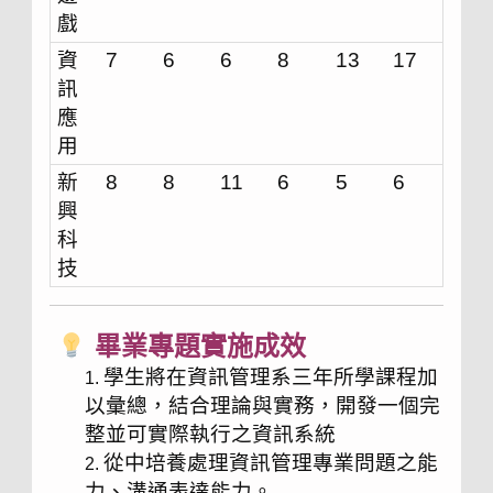
戲
資
7
6
6
8
13
17
訊
應
用
新
8
8
11
6
5
6
興
科
技
畢業專題實施成效
學生將在資訊管理系三年所學課程加
以彙總，結合理論與實務，開發一個完
整並可實際執行之資訊系統
從中培養處理資訊管理專業問題之能
力、溝通表達能力。