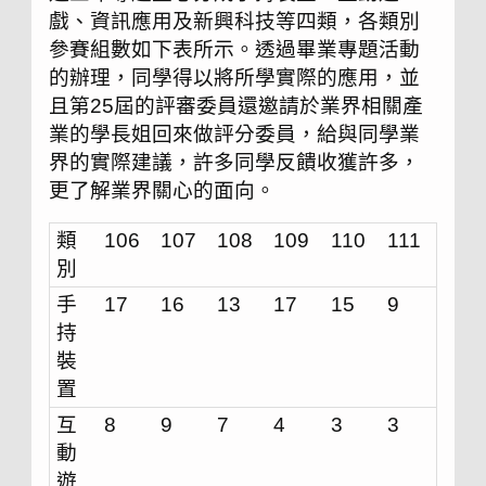
戲、資訊應用及新興科技等四類，各類別
參賽組數如下表所示。透過畢業專題活動
的辦理，同學得以將所學實際的應用，並
且第25屆的評審委員還邀請於業界相關產
業的學長姐回來做評分委員，給與同學業
界的實際建議，許多同學反饋收獲許多，
更了解業界關心的面向。
類
106
107
108
109
110
111
別
手
17
16
13
17
15
9
持
裝
置
互
8
9
7
4
3
3
動
遊