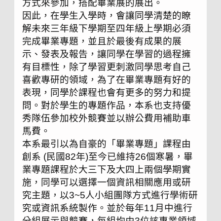
方式來參加，搭配畢業展的展出。
因此，在學生入學時，會讓同學清楚的瞭
解未來三年級下學期至四年級上學期必須
完成畢業專題，並且於最後有成果的展
示、發表及報告，讓同學在學習的過程擁
有目標性，除了學習更刺激同學思考自己
喜歡專研的領域，為了在畢業專題有好的
表現，同學於課程也會有更多的努力和提
問。對於學生的專題作品，本系也支持優
秀隊伍參加校外競賽並以辦公費用補助車
馬費。
本系最引以為自豪的「畢業專題」課程由
創系 (民國82年)至今已維持26個寒暑，畢
業專題課程於大三下及大四上兩個學期實
施，同學可以選擇一個資訊相關應用或研
究主題，以3~5人小組團隊方式進行學術研
究或資訊系統製作。並於每年11月中進行
分組展示與競賽，每組均由3位該專業領域