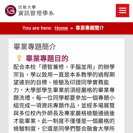
Skip
to
content
世新大學資管系網站
You are here:
Home
畢業專題簡介
畢業專題簡介
畢業專題目的
配合本校「德智兼修，手腦並用」的辦學
宗旨，學以致用一直是本系教學的過程期
望達到的目標、檢驗及印證同學實務能
力，大學部學生畢業前須經嚴格的畢業專
題洗禮，每一位同學都要參加一個專題小
組完成一項資訊專題作品，並經多場展覽
與多位校內外師長及專家嚴格檢驗通過後
才能畢業。此一制度不僅僅是一個嚴格的
檢驗制度，它還是同學們整合融會大學所