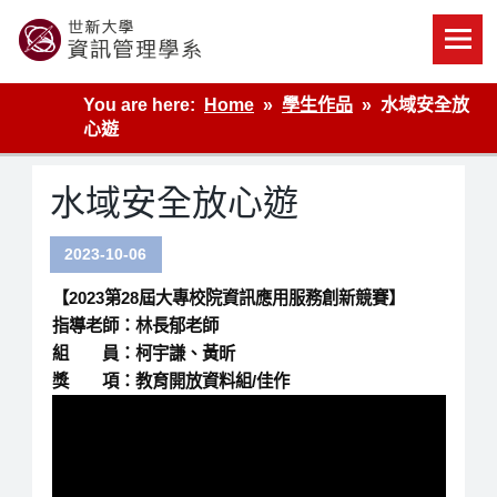
Skip
to
content
世新大學資管系網站
You are here:
Home
學生作品
水域安全放
心遊
水域安全放心遊
2023-10-06
【2023第28屆大專校院資訊應用服務創新競賽】
指導老師：林長郁老師
組 員：柯宇謙、黃昕
獎 項：教育開放資料組/佳作