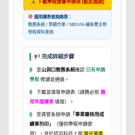
下載學程證書申請表 (點此開啟)
適用課表查詢路徑：
教務系統 / 學籍作業 / SB0109-輔系雙主修
學程資料查詢
完成詳細步驟
1
至
山洞口教務系統
確認
已有申請
學程
修讀並通過。
2
下載並填寫申請表（請務必依
適
用年度課表
填寫）。
3
至資管系辦申請
「畢業審核用成
績單列印」
（僅供學程申請使
用）
，並於認可科目上用
螢光筆畫