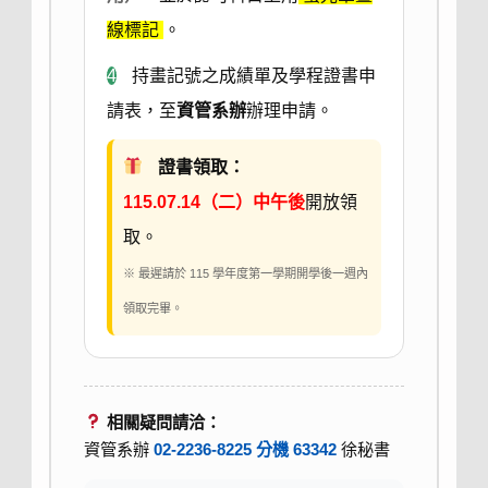
線標記
。
4
持畫記號之成績單及學程證書申
請表，至
資管系辦
辦理申請。
證書領取：
115.07.14（二）中午後
開放領
取。
※ 最遲請於 115 學年度第一學期開學後一週內
領取完畢。
相關疑問請洽：
資管系辦
02-2236-8225 分機 63342
徐秘書