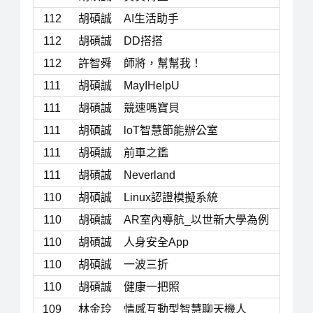
112
胡碩誠
AI生活助手
112
胡碩誠
DD搭搭
112
許智舜
師將，幫幫我！
111
胡碩誠
MayIHelpU
111
胡碩誠
競速嗎寶貝
111
胡碩誠
loT智慧節能辦公室
111
胡碩誠
前車之鑑
111
胡碩誠
Neverland
110
胡碩誠
Linux認證模擬系統
110
胡碩誠
AR室內導航_以世新大學為例
110
胡碩誠
人身安全App
110
胡碩誠
一波三折
110
胡碩誠
健康一把照
109
林金玲
情感互動型智慧聊天機人