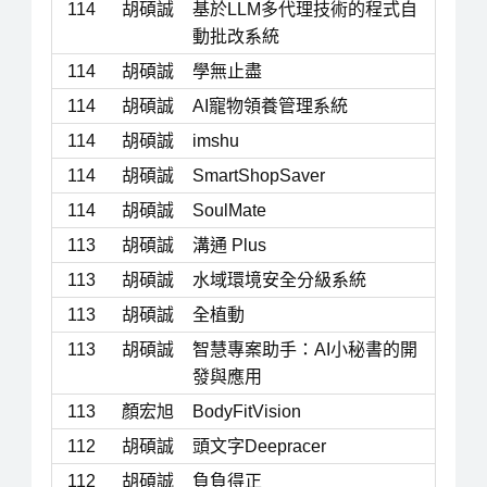
114
胡碩誠
基於LLM多代理技術的程式自
動批改系統
114
胡碩誠
學無止盡
114
胡碩誠
AI寵物領養管理系統
114
胡碩誠
imshu
114
胡碩誠
SmartShopSaver
114
胡碩誠
SoulMate
113
胡碩誠
溝通 Plus
113
胡碩誠
水域環境安全分級系統
113
胡碩誠
全植動
113
胡碩誠
智慧專案助手：AI小秘書的開
發與應用
113
顏宏旭
BodyFitVision
112
胡碩誠
頭文字Deepracer
112
胡碩誠
負負得正