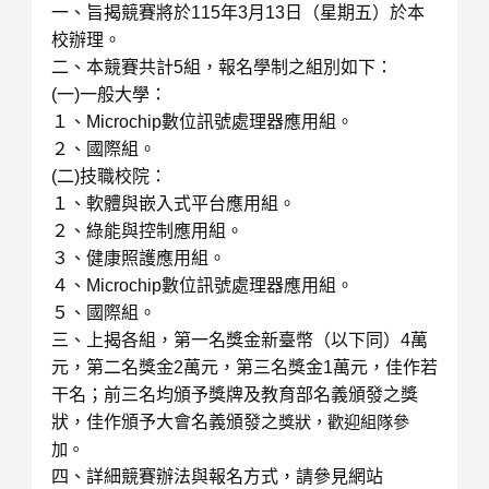
一、旨揭競賽將於115年3月13日（星期五）於本
校辦理。
二、本競賽共計5組，報名學制之組別如下：
(一)一般大學：
１、Microchip數位訊號處理器應用組。
２、國際組。
(二)技職校院：
１、軟體與嵌入式平台應用組。
２、綠能與控制應用組。
３、健康照護應用組。
４、Microchip數位訊號處理器應用組。
５、國際組。
三、上揭各組，第一名獎金新臺幣（以下同）4萬
元，第二名獎金2萬元，第三名獎金1萬元，佳作若
干名；前三名均頒予獎牌及教育部名義頒發之獎
狀，佳作頒予大會名義頒發之
獎狀，歡迎組隊參
加。
四、詳細競賽辦法與報名方式，請參見網站